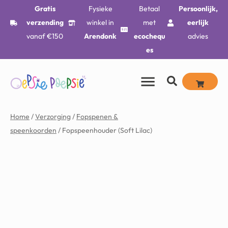
Gratis
Fysieke
Betaal
Persoonlijk,
verzending
winkel in
met
eerlijk
vanaf €150
Arendonk
ecochequ
advies
es
Home
/
Verzorging
/
Fopspenen &
speenkoorden
/ Fopspeenhouder (Soft Lilac)