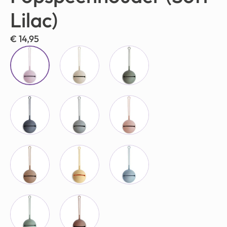
Lilac)
€
14,95