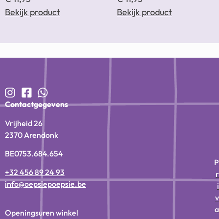
Bekijk product
Bekijk product
Contactgegevens
Vrijheid 26
2370 Arendonk
BE0753.684.654
P
+32 456 89 24 93
r
info@oepsiepoepsie.be
i
v
a
Openingsuren winkel