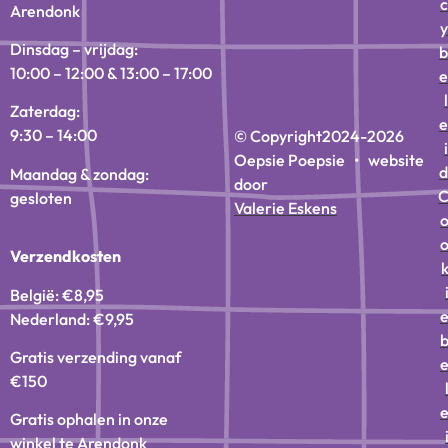
c
Arendonk
y
Dinsdag – vrijdag:
b
10:00 – 12:00 & 13:00 – 17:00
e
l
Zaterdag:
e
9:30 – 14:00
© Copyright
2024-2026
i
Oepsie Poepsie • website
d
Maandag & zondag:
door
gesloten
Valerie Eskens
Verzendkosten
België: €8,95
Nederland: €9,95
Gratis verzending vanaf
€150
Gratis ophalen in onze
winkel te Arendonk