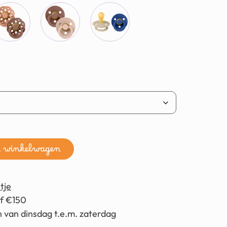
n winkelwagen
tje
af €150
 van dinsdag t.e.m. zaterdag