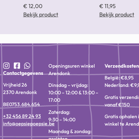
€
12,00
€
11,95
Bekijk product
Bekijk product
Openingsuren winkel
Verzendkoste
Contactgegevens
Arendonk
België: €8,95
Vrijheid 26
Dinsdag – vrijdag:
Nederland: €9,
2370 Arendonk
10:00 – 12:00 & 13:00 –
Gratis verzend
17:00
BE0753.684.654
vanaf €150
Zaterdag:
+32 456 89 24 93
Gratis ophalen 
9:30 – 14:00
info@oepsiepoepsie.be
winkel te Aren
Maandag & zondag:
gesloten