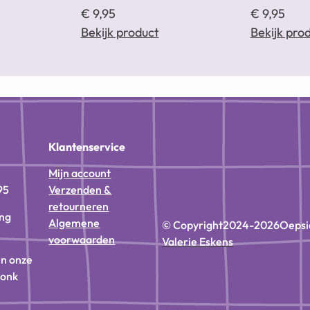
€
9,95
€
9,95
Bekijk product
Bekijk pro
n
Klantenservice
Mijn account
95
Verzenden &
retourneren
ing
Algemene
© Copyright
2024-2026
Oepsi
voorwaarden
Valerie Eskens
in onze
donk