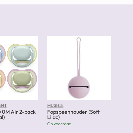
ENT
MUSHIE
+0M Air 2-pack
Fopspeenhouder (Soft
l)
Lilac)
Op voorraad