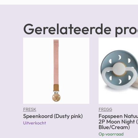
Gerelateerde pr
FRESK
FRIGG
Speenkoord (Dusty pink)
Fopspeen Natu
2P Moon Night 
Uitverkocht
Blue/Cream)
Op voorraad