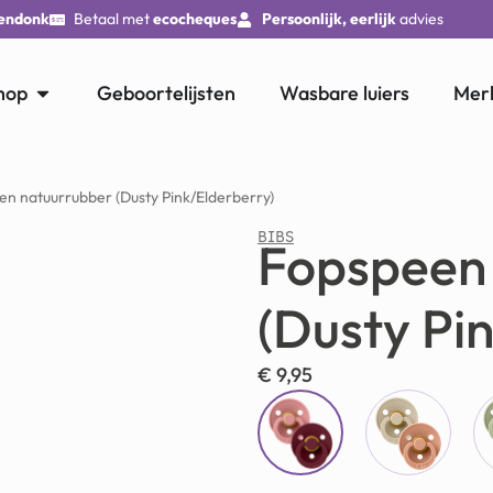
endonk
Betaal met
ecocheques
Persoonlijk, eerlijk
advies
hop
Geboortelijsten
Wasbare luiers
Mer
en natuurrubber (Dusty Pink/Elderberry)
BIBS
Fopspeen
(Dusty Pi
€
9,95