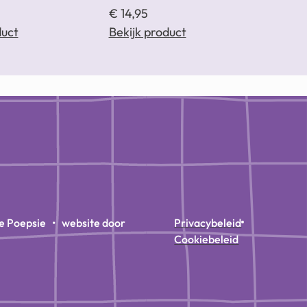
€
14,95
duct
Bekijk product
e Poepsie • website door
Privacybeleid
Cookiebeleid