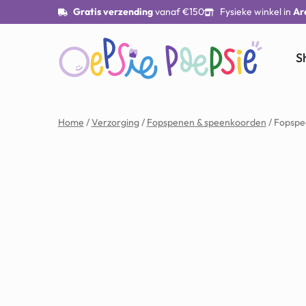
Gratis verzending
vanaf €150
Fysieke winkel in
Ar
S
Home
/
Verzorging
/
Fopspenen & speenkoorden
/ Fopspe