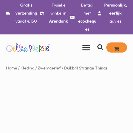
Gratis
Fysieke
Betaal
Persoonlijk,
verzending
winkel in
met
eerlijk
vanaf €150
Arendonk
ecochequ
advies
es
Home
/
Kleding
/
Zwemgerief
/ Duikbril Strange Things