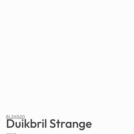
BLING2O
Duikbril Strange