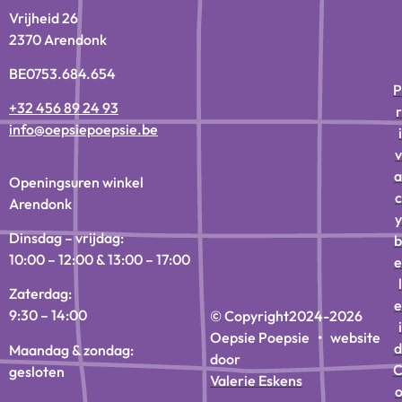
Vrijheid 26
2370 Arendonk
BE0753.684.654
P
+32 456 89 24 93
r
info@oepsiepoepsie.be
i
v
a
Openingsuren winkel
c
Arendonk
y
Dinsdag – vrijdag:
b
10:00 – 12:00 & 13:00 – 17:00
e
l
Zaterdag:
e
9:30 – 14:00
© Copyright
2024-2026
i
Oepsie Poepsie • website
d
Maandag & zondag:
door
gesloten
Valerie Eskens