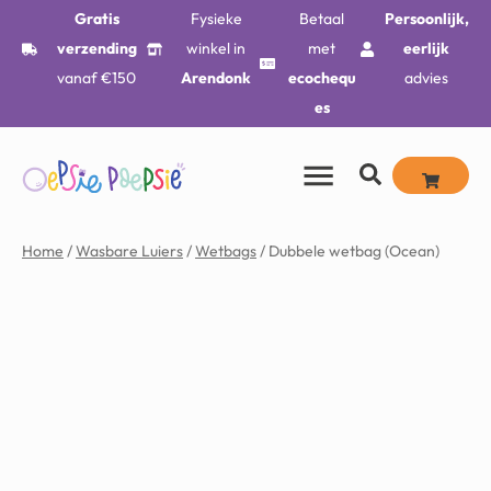
Gratis
Fysieke
Betaal
Persoonlijk,
verzending
winkel in
met
eerlijk
vanaf €150
Arendonk
ecochequ
advies
es
Home
/
Wasbare Luiers
/
Wetbags
/ Dubbele wetbag (Ocean)