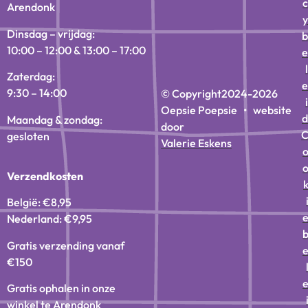
c
Arendonk
y
Dinsdag – vrijdag:
b
10:00 – 12:00 & 13:00 – 17:00
e
l
Zaterdag:
e
9:30 – 14:00
© Copyright
2024-2026
i
Oepsie Poepsie • website
d
Maandag & zondag:
door
gesloten
Valerie Eskens
Verzendkosten
België: €8,95
Nederland: €9,95
Gratis verzending vanaf
€150
Gratis ophalen in onze
winkel te Arendonk