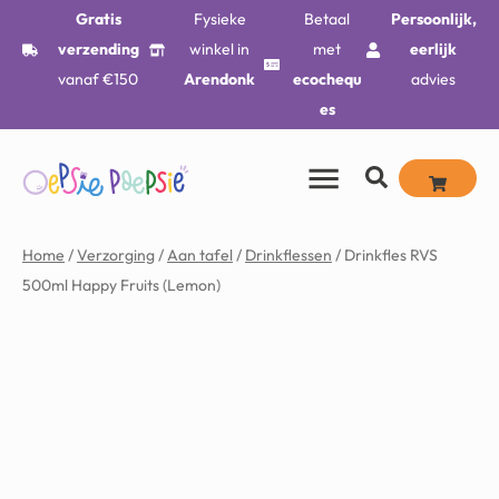
Gratis
Fysieke
Betaal
Persoonlijk,
verzending
winkel in
met
eerlijk
vanaf €150
Arendonk
ecochequ
advies
es
Home
/
Verzorging
/
Aan tafel
/
Drinkflessen
/ Drinkfles RVS
500ml Happy Fruits (Lemon)