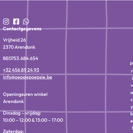
Contactgegevens
Vrijheid 26
2370 Arendonk
BE0753.684.654
P
+32 456 89 24 93
r
info@oepsiepoepsie.be
i
v
a
Openingsuren winkel
c
Arendonk
y
Dinsdag – vrijdag:
b
10:00 – 12:00 & 13:00 – 17:00
e
l
Zaterdag: