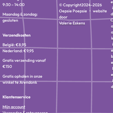
e
9:30 – 14:00
© Copyright
2024-2026
i
Oepsie Poepsie • website
d
Maandag & zondag:
door
gesloten
Valerie Eskens
Verzendkosten
België: €8,95
Nederland: €9,95
Gratis verzending vanaf
€150
Gratis ophalen in onze
winkel te Arendonk
Klantenservice
Mijn account
Verzenden & retourneren