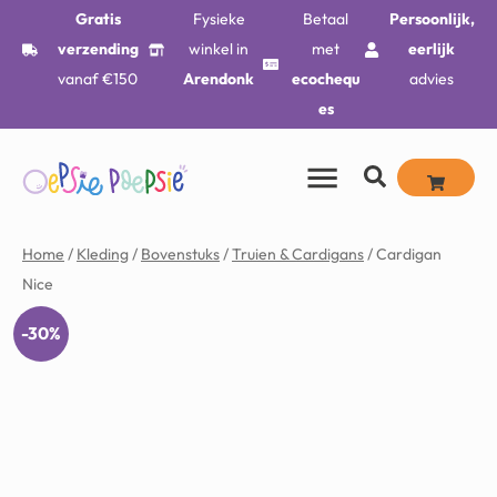
Gratis
Fysieke
Betaal
Persoonlijk,
verzending
winkel in
met
eerlijk
vanaf €150
Arendonk
ecochequ
advies
es
Home
/
Kleding
/
Bovenstuks
/
Truien & Cardigans
/ Cardigan
Nice
-30%