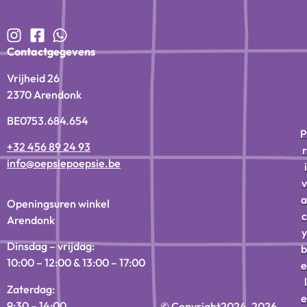
Contactgegevens
Vrijheid 26
2370 Arendonk
BE0753.684.654
P
+32 456 89 24 93
r
info@oepsiepoepsie.be
i
v
a
Openingsuren winkel
c
Arendonk
y
Dinsdag – vrijdag:
b
10:00 – 12:00 & 13:00 – 17:00
e
l
Zaterdag:
e
9:30 – 14:00
© Copyright
2024-2026