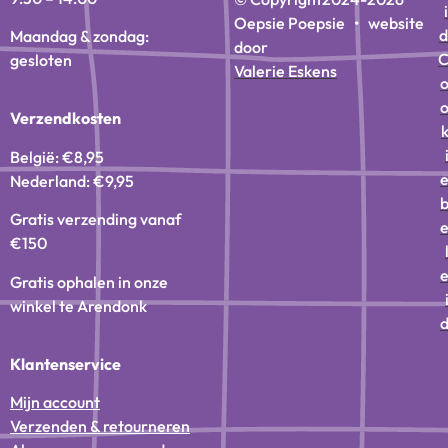
i
Oepsie Poepsie • website
d
Maandag & zondag:
door
gesloten
Valerie Eskens
Verzendkosten
België: €8,95
Nederland: €9,95
Gratis verzending vanaf
€150
Gratis ophalen in onze
winkel te Arendonk
Klantenservice
Mijn account
Verzenden & retourneren