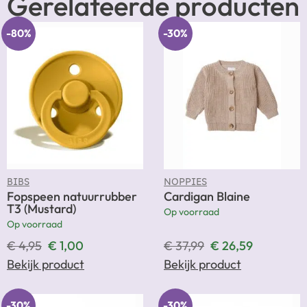
Gerelateerde producten
-80%
-30%
BIBS
NOPPIES
Fopspeen natuurrubber
Cardigan Blaine
T3 (Mustard)
Op voorraad
Op voorraad
€
4,95
€
1,00
€
37,99
€
26,59
Bekijk product
Bekijk product
-30%
-30%