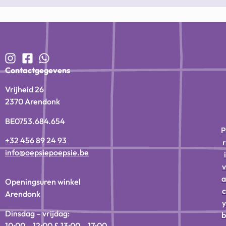
Contactgegevens
Vrijheid 26
2370 Arendonk
BE0753.684.654
P
+32 456 89 24 93
r
info@oepsiepoepsie.be
i
v
a
Openingsuren winkel
c
Arendonk
y
Dinsdag – vrijdag:
b
10:00 – 12:00 & 13:00 – 17:00