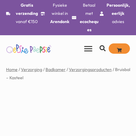
Gratis
Fysieke
Betaal
Persoonlijk,
verzending
winkel in
met
eerlijk
vanaf €150
Arendonk
ecochequ
advies
es
Home
/
Verzorging
/
Badkamer
/
Verzorgingsproducten
/ Bruisbal
– Kasteel