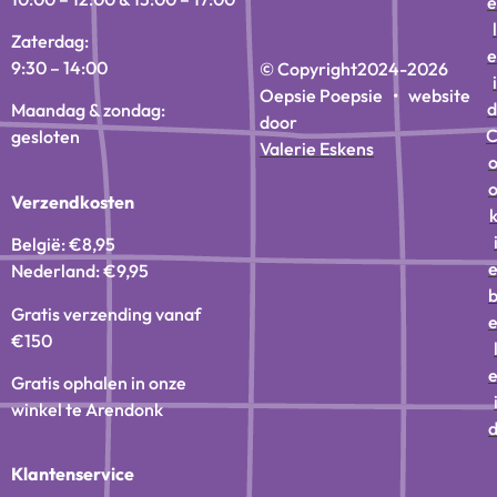
e
l
Zaterdag:
e
9:30 – 14:00
© Copyright
2024-2026
i
Oepsie Poepsie • website
d
Maandag & zondag:
door
gesloten
Valerie Eskens
Verzendkosten
België: €8,95
Nederland: €9,95
Gratis verzending vanaf
€150
Gratis ophalen in onze
winkel te Arendonk
Klantenservice