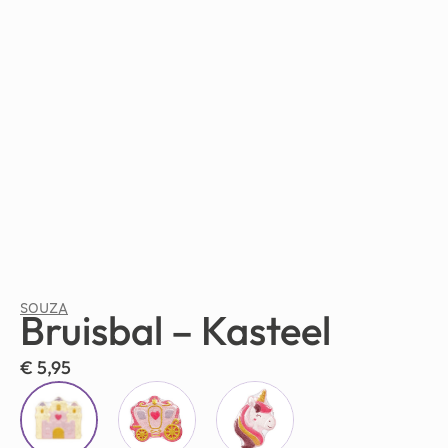
SOUZA
Bruisbal – Kasteel
€
5,95