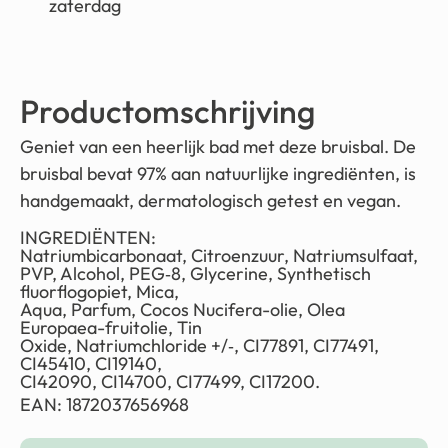
zaterdag
Productomschrijving
Geniet van een heerlijk bad met deze bruisbal. De
bruisbal bevat 97% aan natuurlijke ingrediënten, is
handgemaakt, dermatologisch getest en vegan.
INGREDIËNTEN:
Natriumbicarbonaat, Citroenzuur, Natriumsulfaat,
PVP, Alcohol, PEG‐8, Glycerine, Synthetisch
fluorflogopiet, Mica,
Aqua, Parfum, Cocos Nucifera-olie, Olea
Europaea-fruitolie, Tin
Oxide, Natriumchloride +/‐, CI77891, CI77491,
CI45410, CI19140,
CI42090, CI14700, CI77499, CI17200.
EAN: 1872037656968