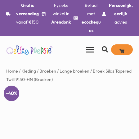
Gratis
Fysieke
Betaal
Persoonlijk,
verzending
winkel in
met
eerlijk
vanaf €150
Arendonk
ecochequ
advies
es
Home
/
Kleding
/
Broeken
/
Lange broeken
/ Broek Silas Tapered
Twill 9150-HN (Bracken)
-40%