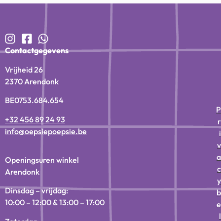
Contactgegevens
Vrijheid 26
2370 Arendonk
BE0753.684.654
P
+32 456 89 24 93
r
info@oepsiepoepsie.be
i
v
a
Openingsuren winkel
c
Arendonk
y
Dinsdag – vrijdag:
b
10:00 – 12:00 & 13:00 – 17:00
e
l