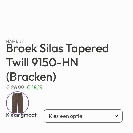
NAME IT
Broek Silas Tapered
Twill 9150-HN
(Bracken)
€
26,99
€
16,19
Kledingmaat