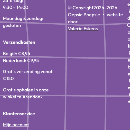
Zaterdag:
e
9:30 – 14:00
© Copyright
2024-2026
i
Oepsie Poepsie • website
d
Maandag & zondag:
door
gesloten
Valerie Eskens
Verzendkosten
België: €8,95
Nederland: €9,95
Gratis verzending vanaf
€150
Gratis ophalen in onze
winkel te Arendonk
Klantenservice
Mijn account