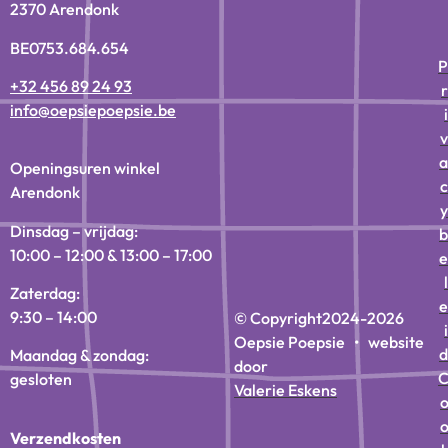
2370 Arendonk
BE0753.684.654
P
+32 456 89 24 93
r
info@oepsiepoepsie.be
i
v
a
Openingsuren winkel
c
Arendonk
y
Dinsdag – vrijdag:
b
10:00 – 12:00 & 13:00 – 17:00
e
l
Zaterdag:
e
9:30 – 14:00
© Copyright
2024-2026
i
Oepsie Poepsie • website
d
Maandag & zondag:
door
gesloten
Valerie Eskens
Verzendkosten