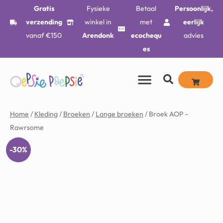
Gratis
Fysieke
Betaal
Persoonlijk,
verzending
winkel in
met
eerlijk
vanaf €150
Arendonk
ecochequ
advies
es
Home
/
Kleding
/
Broeken
/
Lange broeken
/ Broek AOP –
Rawrsome
-30%