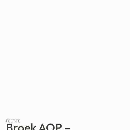
FEETJE
Broek AOP –