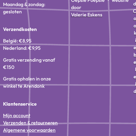
Oepsie Poepsie • website
d
Maandag & zondag:
door
gesloten
Valerie Eskens
Verzendkosten
België: €8,95
Nederland: €9,95
Gratis verzending vanaf
€150
Gratis ophalen in onze
winkel te Arendonk
Klantenservice
Mijn account
Verzenden & retourneren
Algemene voorwaarden