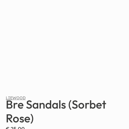
LIEWOOD
Bre Sandals (Sorbet
Rose)
€
25,00