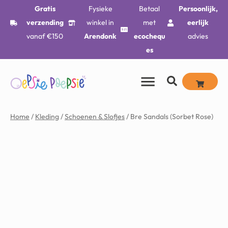
Gratis
Fysieke
Betaal
Persoonlijk,
verzending
winkel in
met
eerlijk
vanaf €150
Arendonk
ecochequ
advies
es
Home
/
Kleding
/
Schoenen & Slofjes
/ Bre Sandals (Sorbet Rose)