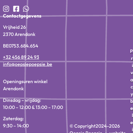
Contactgegevens
Vrijheid 26
2370 Arendonk
BE0753.684.654
P
+32 456 89 24 93
r
info@oepsiepoepsie.be
i
v
a
Openingsuren winkel
c
Arendonk
y
Dinsdag – vrijdag:
b
10:00 – 12:00 & 13:00 – 17:00
e
l
Zaterdag:
e
9:30 – 14:00
© Copyright
2024-2026
i