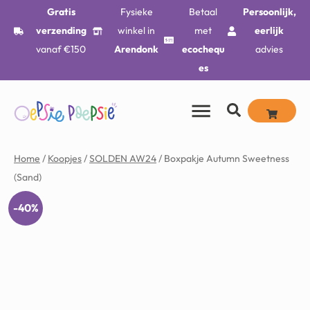
Gratis
Fysieke
Betaal
Persoonlijk,
verzending
winkel in
met
eerlijk
vanaf €150
Arendonk
ecochequ
advies
es
Home
/
Koopjes
/
SOLDEN AW24
/ Boxpakje Autumn Sweetness
(Sand)
-40%