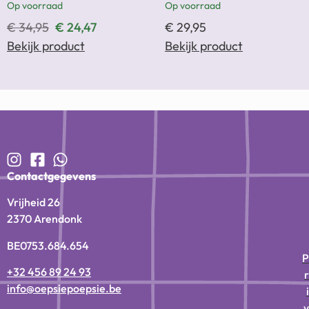
Op voorraad
Op voorraad
€
34,95
€
24,47
€
29,95
Bekijk product
Bekijk product
Contactgegevens
Vrijheid 26
2370 Arendonk
BE0753.684.654
P
+32 456 89 24 93
r
info@oepsiepoepsie.be
i
v