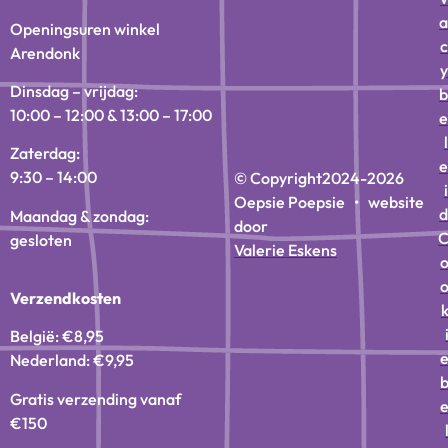
a
Openingsuren winkel
c
Arendonk
y
Dinsdag – vrijdag:
b
10:00 – 12:00 & 13:00 – 17:00
e
l
Zaterdag:
e
9:30 – 14:00
© Copyright
2024-2026
i
Oepsie Poepsie • website
d
Maandag & zondag:
door
gesloten
Valerie Eskens
Verzendkosten
België: €8,95
Nederland: €9,95
Gratis verzending vanaf
€150