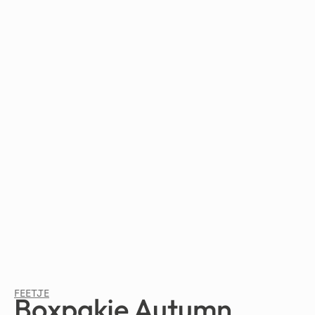
FEETJE
Boxpakje Autumn