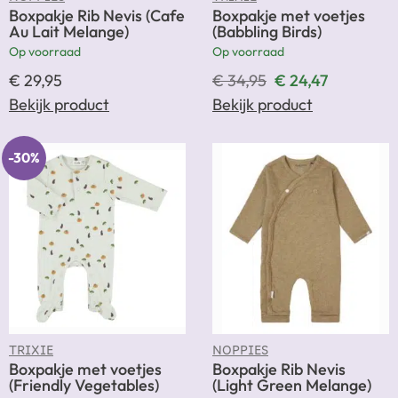
NOPPIES
TRIXIE
Boxpakje Rib Nevis (Cafe
Boxpakje met voetjes
Au Lait Melange)
(Babbling Birds)
Op voorraad
Op voorraad
€
29,95
€
34,95
€
24,47
Bekijk product
Bekijk product
-30%
TRIXIE
NOPPIES
Boxpakje met voetjes
Boxpakje Rib Nevis
(Friendly Vegetables)
(Light Green Melange)