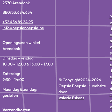
2370 Arendonk
BE0753.684.654
P
+32 456 89 24 93
r
info@oepsiepoepsie.be
i
v
a
Openingsuren winkel
c
Arendonk
y
Dinsdag – vrijdag:
b
10:00 – 12:00 & 13:00 – 17:00
e
l
Zaterdag:
e
9:30 – 14:00
© Copyright
2024-2026
i
Oepsie Poepsie • website
d
Maandag & zondag:
door
gesloten
Valerie Eskens
Verzendkosten