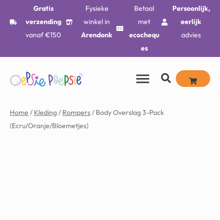
Gratis
Fysieke
Betaal
Persoonlijk,
verzending
winkel in
met
eerlijk
vanaf €150
Arendonk
ecochequ
advies
es
Home
/
Kleding
/
Rompers
/ Body Overslag 3-Pack
(Ecru/Oranje/Bloemetjes)