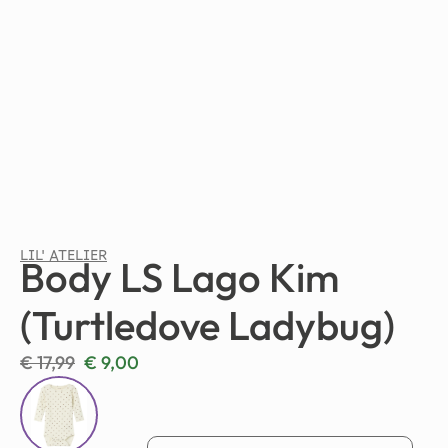
LIL' ATELIER
Body LS Lago Kim
(Turtledove Ladybug)
€
17,99
€
9,00