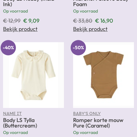
Ink)
Foam
Op voorraad
Op voorraad
€
12,99
€
9,09
€
33,80
€
16,90
Bekijk product
Bekijk product
-40%
-50%
NAME IT
BABY'S ONLY
Body LS Tylla
Romper korte mouw
(Buttercream)
Pure (Caramel)
Op voorraad
Op voorraad