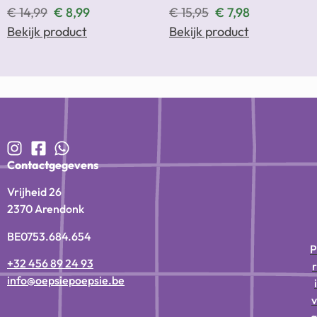
€
14,99
€
8,99
€
15,95
€
7,98
Bekijk product
Bekijk product
Contactgegevens
Vrijheid 26
2370 Arendonk
BE0753.684.654
P
+32 456 89 24 93
r
info@oepsiepoepsie.be
i
v