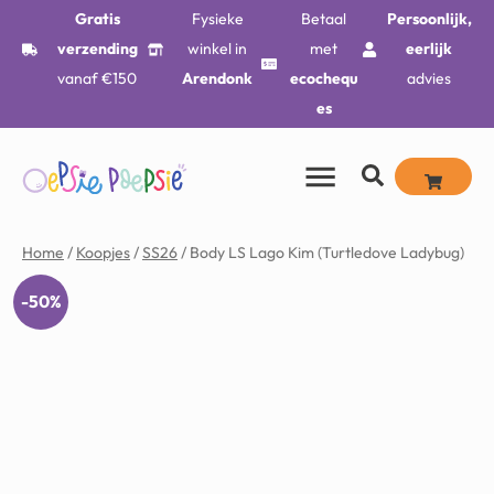
Gratis
Fysieke
Betaal
Persoonlijk,
verzending
winkel in
met
eerlijk
vanaf €150
Arendonk
ecochequ
advies
es
Home
/
Koopjes
/
SS26
/ Body LS Lago Kim (Turtledove Ladybug)
-50%