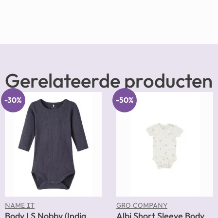
Gerelateerde producten
-30%
-50%
NAME IT
GRO COMPANY
Body LS Nobby (India
Albi Short Sleeve Body