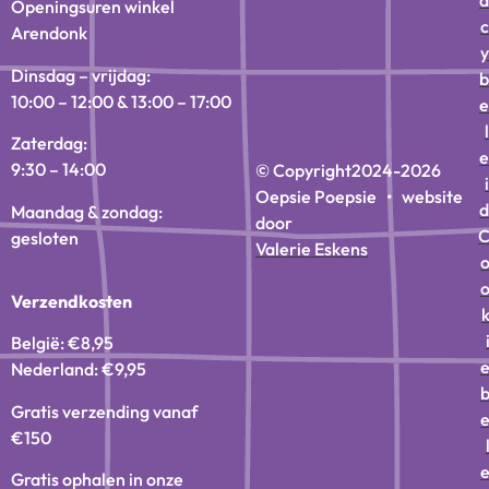
a
Openingsuren winkel
c
Arendonk
y
Dinsdag – vrijdag:
b
10:00 – 12:00 & 13:00 – 17:00
e
l
Zaterdag:
e
9:30 – 14:00
© Copyright
2024-2026
i
Oepsie Poepsie • website
d
Maandag & zondag:
door
gesloten
Valerie Eskens
Verzendkosten
België: €8,95
Nederland: €9,95
Gratis verzending vanaf
€150
Gratis ophalen in onze