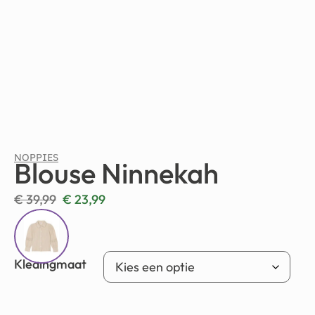
NOPPIES
Blouse Ninnekah
€
39,99
€
23,99
Kledingmaat