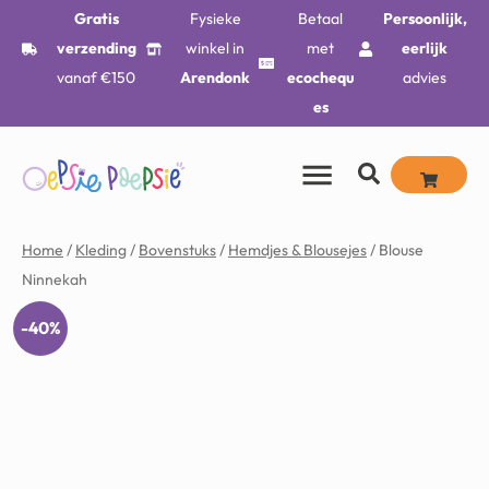
Gratis
Fysieke
Betaal
Persoonlijk,
verzending
winkel in
met
eerlijk
vanaf €150
Arendonk
ecochequ
advies
es
Home
/
Kleding
/
Bovenstuks
/
Hemdjes & Blousejes
/ Blouse
Ninnekah
-40%