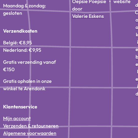
Oepsie Poepsie • website
d
Maandag & zondag:
door
gesloten
Valerie Eskens
Verzendkosten
België: €8,95
Nederland: €9,95
Gratis verzending vanaf
€150
Gratis ophalen in onze
winkel te Arendonk
Klantenservice
Mijn account
Verzenden & retourneren
Algemene voorwaarden