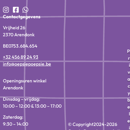
Contactgegevens
Vrijheid 26
2370 Arendonk
BE0753.684.654
P
+32 456 89 24 93
r
info@oepsiepoepsie.be
i
v
a
Openingsuren winkel
c
Arendonk
y
Dinsdag – vrijdag:
b
10:00 – 12:00 & 13:00 – 17:00
e
l
Zaterdag:
e
9:30 – 14:00
© Copyright
2024-2026
i