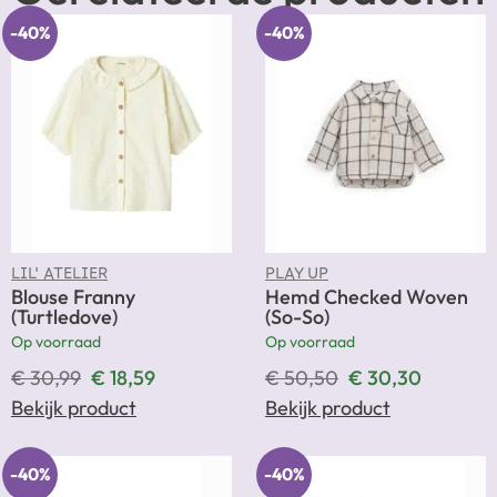
-40%
-40%
LIL' ATELIER
PLAY UP
Blouse Franny
Hemd Checked Woven
(Turtledove)
(So-So)
Op voorraad
Op voorraad
€
30,99
€
18,59
€
50,50
€
30,30
Bekijk product
Bekijk product
-40%
-40%