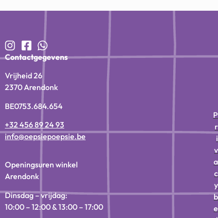
Contactgegevens
Vrijheid 26
2370 Arendonk
BE0753.684.654
P
+32 456 89 24 93
r
info@oepsiepoepsie.be
i
v
a
Openingsuren winkel
c
Arendonk
y
Dinsdag – vrijdag:
b
10:00 – 12:00 & 13:00 – 17:00
e