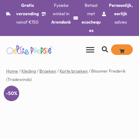
Gratis
Fysieke
Betaal
Persoonlijk,
verzending
winkel in
met
eerlijk
vanaf €150
Arendonk
ecochequ
advies
es
Home
/
Kleding
/
Broeken
/
Korte broeken
/ Bloomer Frederik
(Tradewinds)
-50%