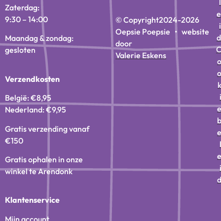
l
Zaterdag:
e
9:30 – 14:00
© Copyright
2024-2026
i
Oepsie Poepsie • website
d
Maandag & zondag:
door
gesloten
Valerie Eskens
Verzendkosten
België: €8,95
Nederland: €9,95
Gratis verzending vanaf
€150
Gratis ophalen in onze
winkel te Arendonk
Klantenservice
Mijn account