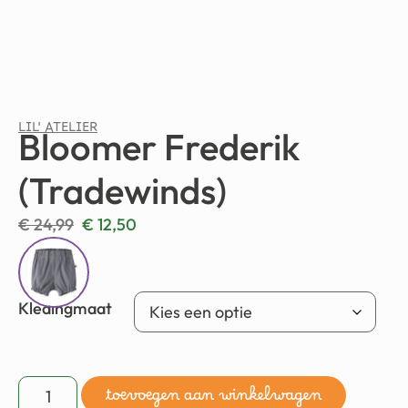
LIL' ATELIER
Bloomer Frederik
(Tradewinds)
€
24,99
€
12,50
Kledingmaat
toevoegen aan winkelwagen