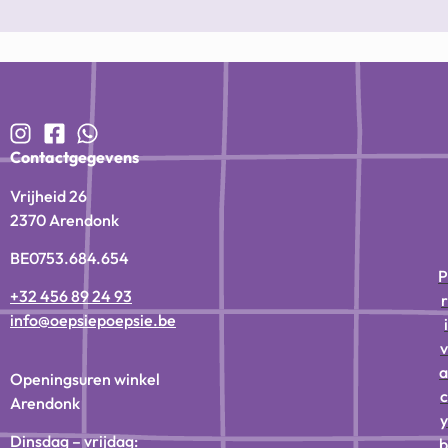
Contactgegevens
Vrijheid 26
2370 Arendonk
BE0753.684.654
P
+32 456 89 24 93
r
info@oepsiepoepsie.be
i
v
a
Openingsuren winkel
c
Arendonk
y
Dinsdag – vrijdag:
b