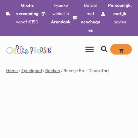
Gratis
Fysieke
Betaal
Persoonlijk,
verzending
winkel in
met
eerlijk
vanaf €150
Arendonk
ecochequ
advies
es
Home
/
Speelgoed
/
Boeken
/ Beertje Bo – Dinosafari