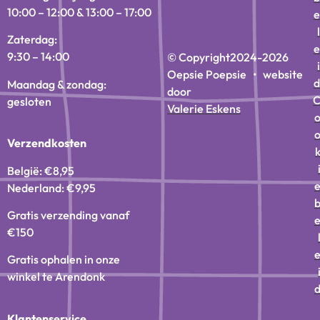
10:00 – 12:00 & 13:00 – 17:00
e
l
Zaterdag:
e
9:30 – 14:00
© Copyright
2024-2026
i
Oepsie Poepsie • website
d
Maandag & zondag:
door
gesloten
Valerie Eskens
Verzendkosten
België: €8,95
Nederland: €9,95
Gratis verzending vanaf
€150
Gratis ophalen in onze
winkel te Arendonk
Klantenservice