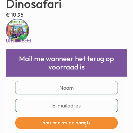
Dinosafari
€
10,95
Uitverkocht
Mail me wanneer het terug op
voorraad is
hou me op de hoogte