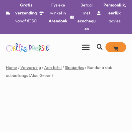
Gratis
Fysieke
Betaal
Persoonlijk,
verzending
winkel in
met
eerlijk
vanaf €150
Arendonk
ecochequ
advies
es
Home
/
Verzorging
/
Aan tafel
/
Slabbetjes
/ Bandana slab
dubbellaags (Aloe Green)