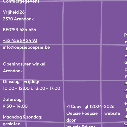
Contactgegevens
Vrijheid 26
2370 Arendonk
BE0753.684.654
P
+32 456 89 24 93
r
info@oepsiepoepsie.be
i
v
a
Openingsuren winkel
c
Arendonk
y
Dinsdag – vrijdag:
b
10:00 – 12:00 & 13:00 – 17:00
e
l
Zaterdag:
e
9:30 – 14:00
© Copyright
2024-2026
i
Oepsie Poepsie • website
d
Maandag & zondag:
door
gesloten
Valerie Eskens