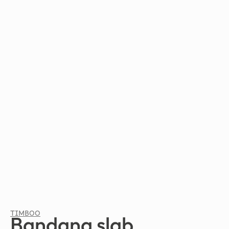
TIMBOO
Bandana slab