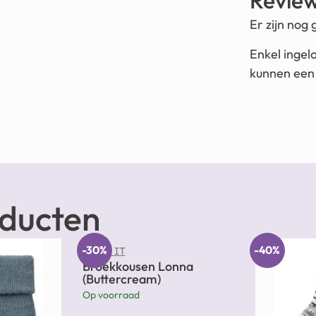
Revie
Er zijn nog
Enkel ingel
kunnen een 
oducten
-30%
-40%
NAME IT
Broekkousen Lonna
(Buttercream)
Op voorraad