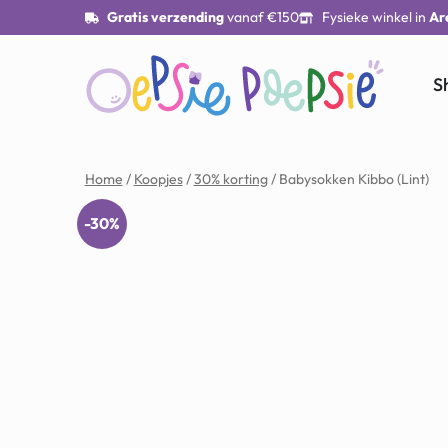
Gratis verzending
vanaf €150
Fysieke winkel in
Ar
S
Home
/
Koopjes
/
30% korting
/ Babysokken Kibbo (Lint)
-30%