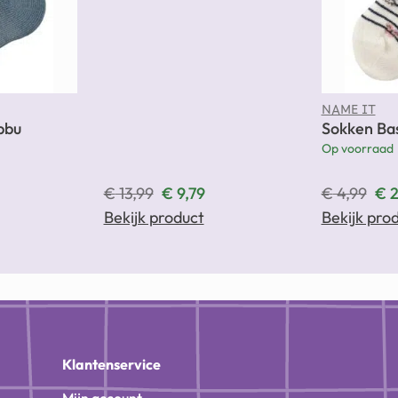
NAME IT
bbu
Sokken Bas
Op voorraad
€
13,99
€
9,79
€
4,99
€
2
Bekijk product
Bekijk pro
n
Klantenservice
Mijn account