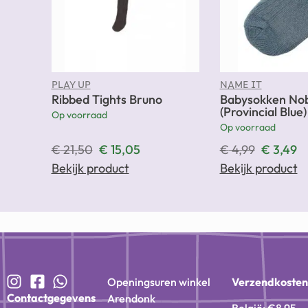
PLAY UP
NAME IT
Ribbed Tights Bruno
Babysokken No
(Provincial Blue)
Op voorraad
Op voorraad
€
21,50
€
15,05
€
4,99
€
3,49
Bekijk product
Bekijk product
Openingsuren winkel
Verzendkoste
Contactgegevens
Arendonk
België: €8,95