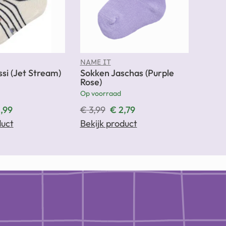
NAME IT
si (Jet Stream)
Sokken Jaschas (Purple
Rose)
Op voorraad
,99
€
3,99
€
2,79
duct
Bekijk product