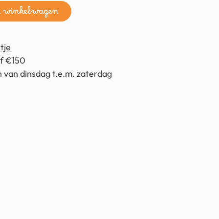
n winkelwagen
tje
af €150
 van dinsdag t.e.m. zaterdag