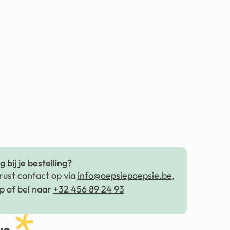
 bij je bestelling?
ust contact op via
info@oepsiepoepsie.be
,
 of bel naar
+32 456 89 24 93