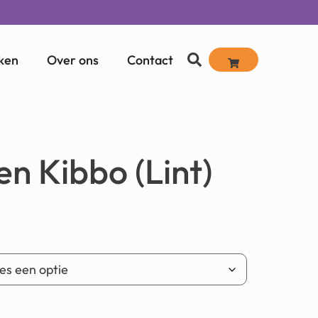
ken
Over ons
Contact
n Kibbo (Lint)