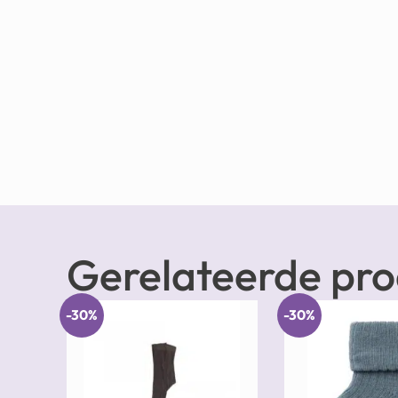
Gerelateerde pr
-30%
-30%