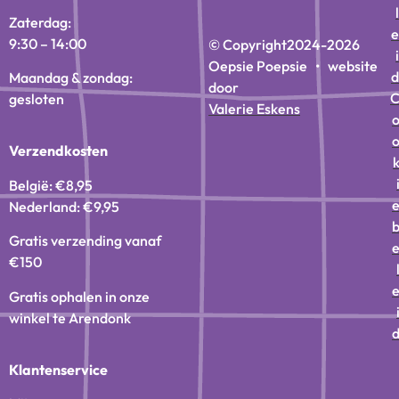
l
Zaterdag:
e
9:30 – 14:00
© Copyright
2024-2026
i
Oepsie Poepsie • website
d
Maandag & zondag:
door
gesloten
Valerie Eskens
Verzendkosten
België: €8,95
Nederland: €9,95
Gratis verzending vanaf
€150
Gratis ophalen in onze
winkel te Arendonk
Klantenservice