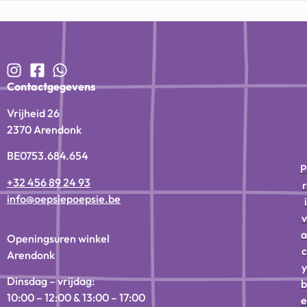
Contactgegevens
Vrijheid 26
2370 Arendonk
BE0753.684.654
P
+32 456 89 24 93
r
info@oepsiepoepsie.be
i
v
a
Openingsuren winkel
c
Arendonk
y
Dinsdag – vrijdag:
b
10:00 – 12:00 & 13:00 – 17:00
e