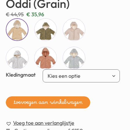
Oddi (Grain)
€
44,95
€
35,96
Kledingmaat
toevoegen aan winkelwagen
Voeg toe aan verlanglijstje