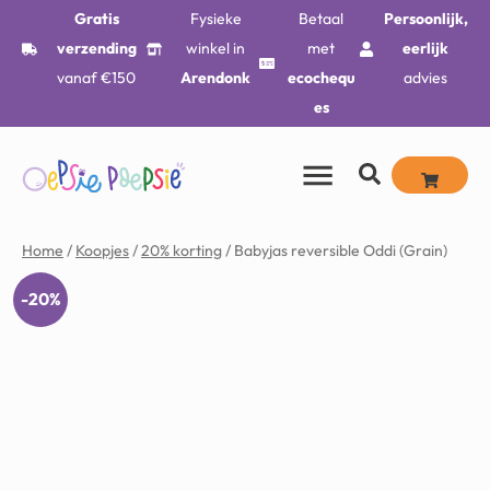
Gratis
Fysieke
Betaal
Persoonlijk,
verzending
winkel in
met
eerlijk
vanaf €150
Arendonk
ecochequ
advies
es
Home
/
Koopjes
/
20% korting
/ Babyjas reversible Oddi (Grain)
-20%