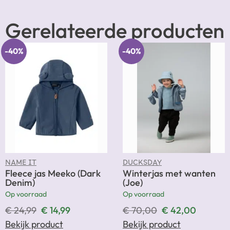
Gerelateerde producten
-40%
-40%
NAME IT
DUCKSDAY
Fleece jas Meeko (Dark
Winterjas met wanten
Denim)
(Joe)
Op voorraad
Op voorraad
€
24,99
€
14,99
€
70,00
€
42,00
Bekijk product
Bekijk product