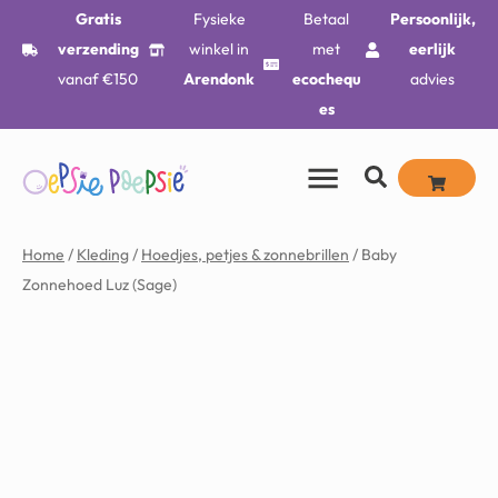
Gratis
Fysieke
Betaal
Persoonlijk,
verzending
winkel in
met
eerlijk
vanaf €150
Arendonk
ecochequ
advies
es
Home
/
Kleding
/
Hoedjes, petjes & zonnebrillen
/ Baby
Zonnehoed Luz (Sage)