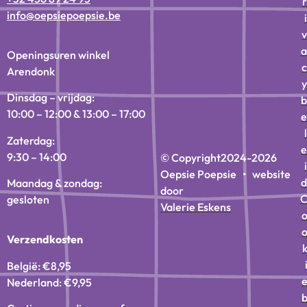
r
info@oepsiepoepsie.be
i
v
a
Openingsuren winkel
c
Arendonk
y
Dinsdag – vrijdag:
b
10:00 – 12:00 & 13:00 – 17:00
e
l
Zaterdag:
e
9:30 – 14:00
© Copyright
2024-2026
i
Oepsie Poepsie • website
d
Maandag & zondag:
door
gesloten
Valerie Eskens
Verzendkosten
België: €8,95
Nederland: €9,95