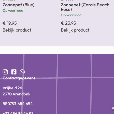
LÄSSIG
LÄSSIG
Zonnepet (Blue)
Zonnepet (Corals Peach
Rose)
Op voorraad
Op voorraad
€
19,95
€
23,95
Bekijk product
Bekijk product
Contactgegevens
Vrijheid 26
2370 Arendonk
BE0753.684.654
P
+32 456 89 24 93