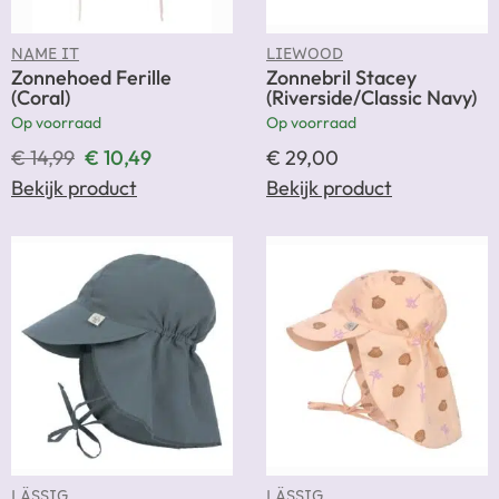
NAME IT
LIEWOOD
Zonnehoed Ferille
Zonnebril Stacey
(Coral)
(Riverside/Classic Navy)
Op voorraad
Op voorraad
€
14,99
€
10,49
€
29,00
Bekijk product
Bekijk product