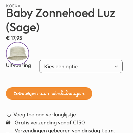
KOEKA
Baby Zonnehoed Luz
(Sage)
€
17,95
Uitvoering
toevoegen aan winkelwagen
Voeg toe aan verlanglijstje
Gratis verzending vanaf €150
Verzendingen gebeuren van dinsdag t.e.m.