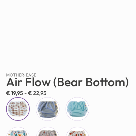
MOTHER-EASE
Air Flow (Bear Bottom)
€
19,95
-
€
22,95