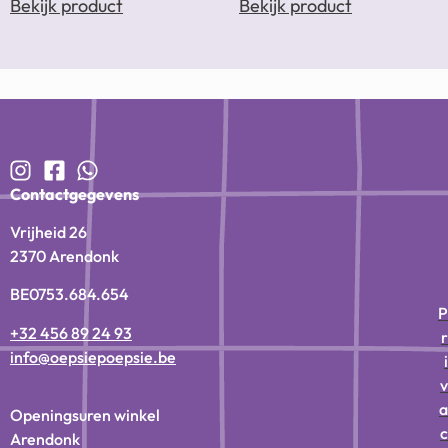
Bekijk product
Bekijk product
Contactgegevens
Vrijheid 26
2370 Arendonk
BE0753.684.654
P
+32 456 89 24 93
r
info@oepsiepoepsie.be
i
v
a
Openingsuren winkel
c
Arendonk