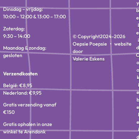
y
Dinsdag – vrijdag:
b
10:00 – 12:00 & 13:00 – 17:00
e
l
Zaterdag:
e
9:30 – 14:00
© Copyright
2024-2026
i
Oepsie Poepsie • website
d
Maandag & zondag:
door
gesloten
Valerie Eskens
Verzendkosten
België: €8,95
Nederland: €9,95
Gratis verzending vanaf
€150
Gratis ophalen in onze
winkel te Arendonk