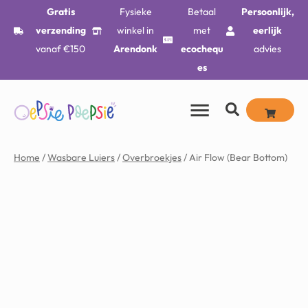
Gratis
Fysieke
Betaal
Persoonlijk,
verzending
winkel in
met
eerlijk
vanaf €150
Arendonk
ecochequ
advies
es
Home
/
Wasbare Luiers
/
Overbroekjes
/ Air Flow (Bear Bottom)