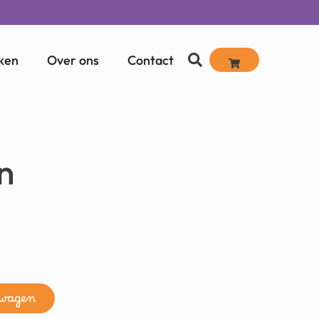
ken
Over ons
Contact
n
lwagen