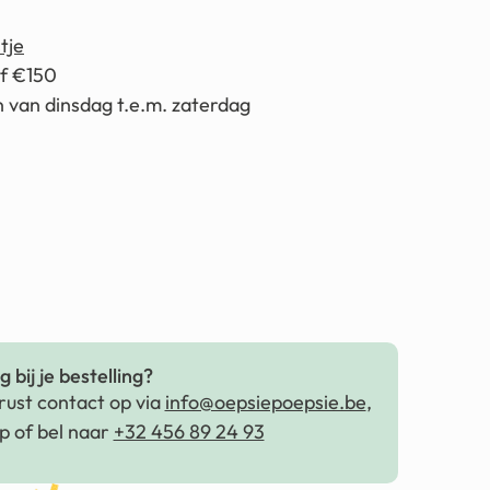
tje
af €150
 van dinsdag t.e.m. zaterdag
 bij je bestelling?
ust contact op via
info@oepsiepoepsie.be
,
 of bel naar
+32 456 89 24 93