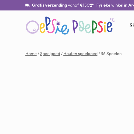
Gratis verzending
vanaf €150
Fysieke winkel in
Ar
S
Home
/
Speelgoed
/
Houten speelgoed
/ 36 Spoelen