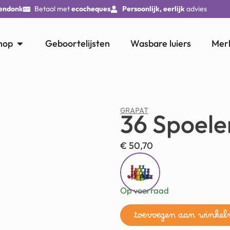
endonk
Betaal met
ecocheques
Persoonlijk, eerlijk
advies
hop
Geboortelijsten
Wasbare luiers
Mer
GRAPAT
36 Spoele
€
50,70
Op voorraad
toevoegen aan winke