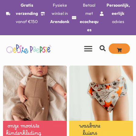
Gratis
Fysieke
Betaal
Persoonlijk,
verzending
winkel in
met
eerlijk
vanaf €150
Arendonk
ecochequ
advies
es
onze mooiste
wasbare
kinderkleding
luiers