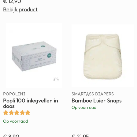
€
12,90
Bekijk product
POPOLINI
SMARTASS DIAPERS
Popli 100 inlegvellen in
Bamboe Luier Snaps
doos
Op voorraad
Op voorraad
€
8,90
€
21,95