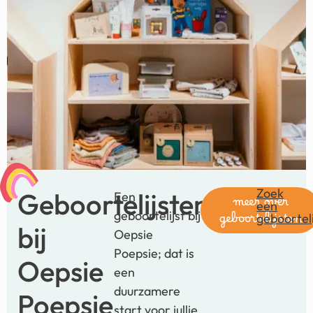
Zoek
Geboortelijsten
Een
meer over
een
geboortelijst bij
geboorteli
geboortelijsten
bij
Oepsie
Poepsie; dat is
Oepsie
een
duurzamere
Poepsie
start voor jullie