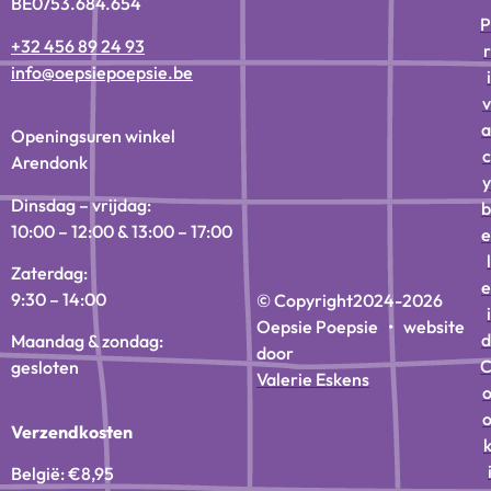
BE0753.684.654
P
+32 456 89 24 93
r
info@oepsiepoepsie.be
i
v
a
Openingsuren winkel
c
Arendonk
y
Dinsdag – vrijdag:
b
10:00 – 12:00 & 13:00 – 17:00
e
l
Zaterdag:
e
9:30 – 14:00
© Copyright
2024-2026
i
Oepsie Poepsie • website
d
Maandag & zondag:
door
gesloten
Valerie Eskens
Verzendkosten
België: €8,95